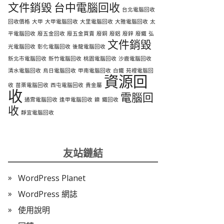
文件銷毀
台中電腦回收
台北電腦回收
回收價格
大甲
大甲電腦回收
大里電腦回收
大雅電腦回收
太
平電腦回收
廢五金回收
廢五金買賣
廢銅
廢鋁
廢鋅
廢鐵
弘
文件銷毀
光電腦回收
彰化電腦回收
後龍電腦回收
新北市電腦回收
新竹電腦回收
桃園電腦回收
沙鹿電腦回收
清水電腦回收
烏日電腦回收
甲南電腦回收
白鐵
苑裡電腦回
資源回
收
苗栗電腦回收
西屯電腦回收
貴金屬
收
電腦回
通霄電腦回收
逢甲電腦回收
鎳
鐵回收
收
靜宜電腦回收
友站鏈結
WordPress Planet
WordPress 網誌
使用說明