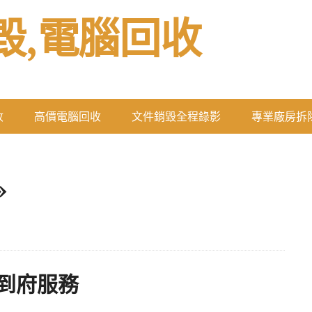
毀,電腦回收
收
高價電腦回收
文件銷毀全程錄影
專業廠房拆
»
到府服務