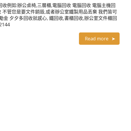
收例如:辦公桌椅,三層櫃,電腦回收 電腦回收 電腦主機回
收 不管您是要文件銷毀,或者辦公室鐵製用品丟棄 我們皆可
金 夕夕多回收就感心, 鐵回收,書櫃回收,辦公室文件櫃回
144
Read more