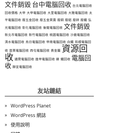
文件銷毀
台中電腦回收
台北電腦回收
回收價格
大甲
大甲電腦回收
大里電腦回收
大雅電腦回收
太
平電腦回收
廢五金回收
廢五金買賣
廢銅
廢鋁
廢鋅
廢鐵
弘
文件銷毀
光電腦回收
彰化電腦回收
後龍電腦回收
新北市電腦回收
新竹電腦回收
桃園電腦回收
沙鹿電腦回收
清水電腦回收
烏日電腦回收
甲南電腦回收
白鐵
苑裡電腦回
資源回
收
苗栗電腦回收
西屯電腦回收
貴金屬
收
電腦回
通霄電腦回收
逢甲電腦回收
鎳
鐵回收
收
靜宜電腦回收
友站鏈結
WordPress Planet
WordPress 網誌
使用說明