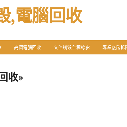
毀,電腦回收
收
高價電腦回收
文件銷毀全程錄影
專業廠房拆
回收»